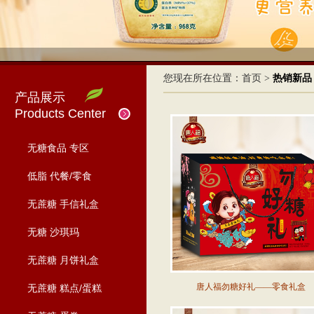
您现在所在位置：
首页
>
热销新品
产品展示
Products Center
无糖食品 专区
低脂 代餐/零食
无蔗糖 手信礼盒
无糖 沙琪玛
无蔗糖 月饼礼盒
唐人福勿糖好礼——零食礼盒
无蔗糖 糕点/蛋糕