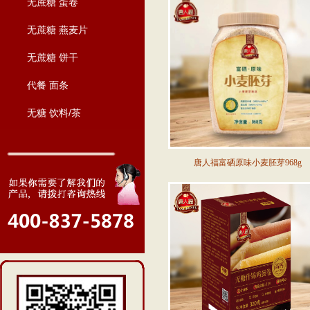
无蔗糖 蛋卷
无蔗糖 燕麦片
无蔗糖 饼干
代餐 面条
无糖 饮料/茶
唐人福富硒原味小麦胚芽968g