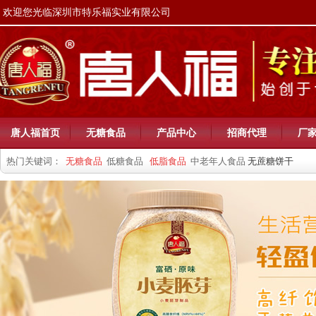
欢迎您光临深圳市特乐福实业有限公司
唐人福首页
无糖食品
产品中心
招商代理
厂
热门关键词：
无糖食品
低糖食品
低脂食品
中老年人食品
无蔗糖饼干