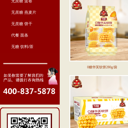
无蔗糖 蛋卷
无蔗糖 燕麦片
无蔗糖 饼干
代餐 面条
无糖 饮料/茶
0糖华芙软饼280g/袋