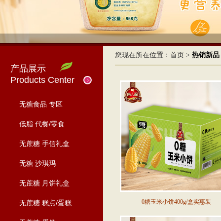
您现在所在位置：
首页
>
热销新品
产品展示
Products Center
无糖食品 专区
低脂 代餐/零食
无蔗糖 手信礼盒
无糖 沙琪玛
无蔗糖 月饼礼盒
0糖玉米小饼400g/盒实惠装
无蔗糖 糕点/蛋糕