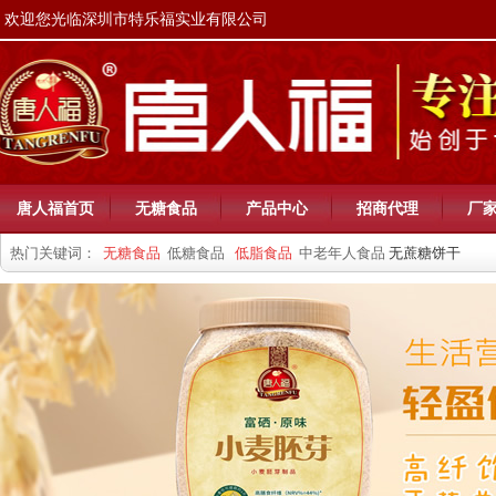
欢迎您光临深圳市特乐福实业有限公司
唐人福首页
无糖食品
产品中心
招商代理
厂
热门关键词：
无糖食品
低糖食品
低脂食品
中老年人食品
无蔗糖饼干