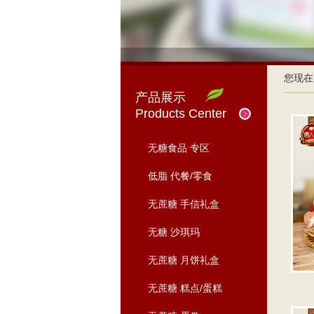
您现在
产品展示
Products Center
无糖食品 专区
低脂 代餐/零食
无蔗糖 手信礼盒
无糖 沙琪玛
无蔗糖 月饼礼盒
无蔗糖 糕点/蛋糕