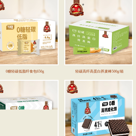
0糖轻碳低脂纤食包650g
轻碳高纤高蛋白荞麦棒500g/箱