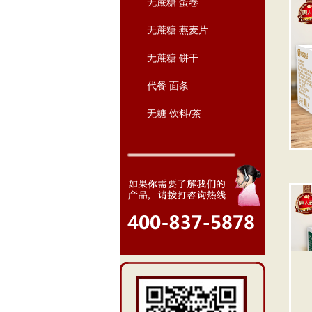
无蔗糖 蛋卷
无蔗糖 燕麦片
无蔗糖 饼干
代餐 面条
无糖 饮料/茶