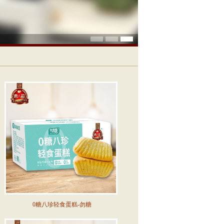
0糖八珍轻食蛋糕-勿糖