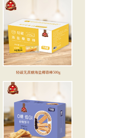
轻碳无蔗糖海盐椰蓉棒500g