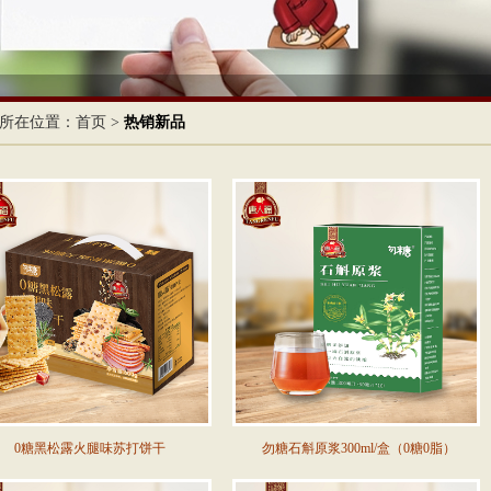
所在位置：
首页
>
热销新品
0糖黑松露火腿味苏打饼干
勿糖石斛原浆300ml/盒（0糖0脂）