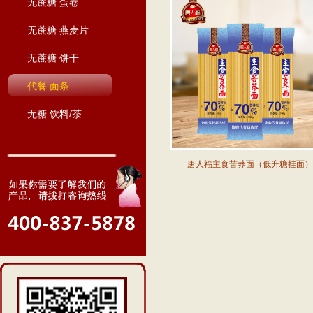
无蔗糖 蛋卷
无蔗糖 燕麦片
无蔗糖 饼干
代餐 面条
无糖 饮料/茶
唐人福主食苦荞面（低升糖挂面）