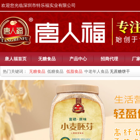
欢迎您光临深圳市特乐福实业有限公司
唐人福首页
无糖食品
产品中心
招商代理
厂
热门关键词：
无糖食品
低糖食品
低脂食品
中老年人食品
无蔗糖饼干