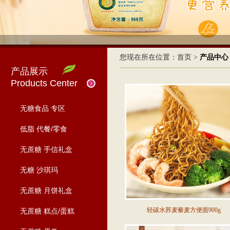
您现在所在位置：
首页
>
产品中心
产品展示
Products Center
无糖食品 专区
低脂 代餐/零食
无蔗糖 手信礼盒
无糖 沙琪玛
无蔗糖 月饼礼盒
轻碳水荞麦藜麦方便面900g
无蔗糖 糕点/蛋糕