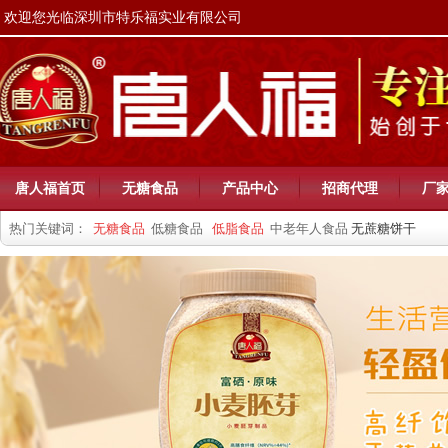
欢迎您光临深圳市特乐福实业有限公司
唐人福首页
无糖食品
产品中心
招商代理
厂
热门关键词：
无糖食品
低糖食品
低脂食品
中老年人食品
无蔗糖饼干